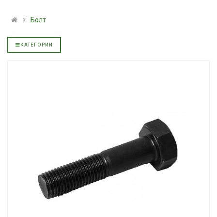
альное
полусинтетическое для
139.00 ₴
АКПП YUKOIL
159.00 ₴
Болт
319.00 ₴
Купить
399.00 ₴
КАТЕГОРИИ
Купить
Моторное мас
дизельное YU
Гидротрансмиссионное
849.00 ₴
альное
масло JOHN DEERE
949.00 ₴
5999.00 ₴
Купить
6699.00 ₴