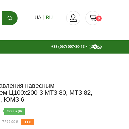
UA
RU
0
+38 (067) 007-30-13
авления навесным
ем Ц100х200-3 МТЗ 80, МТЗ 82,
, ЮМЗ 6
Зказы (0)
7299.00 ₴
-11%