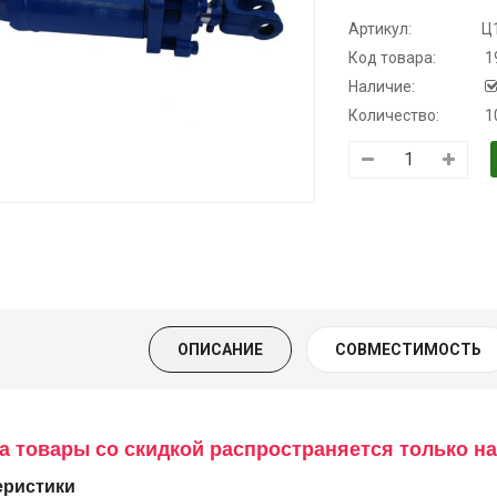
Артикул:
Ц
Код товара:
1
Наличие:
Количество:
1
Трансмиссионное
Моторное масло
Масло
масло
KSM
минеральное
полусинтетическое
Нигрол
139.00 ₴
для АКПП
FROSTTERM
159.00 ₴
YUKOIL
1699.00 ₴
Купить
1899.00
319.00 ₴
399.00 ₴
Купить
ОПИСАНИЕ
СОВМЕСТИМОСТЬ
Купить
а товары со скидкой распространяется только на
еристики