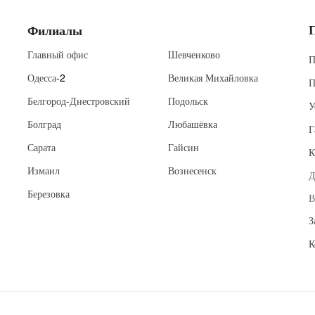
Филиалы
Главный офис
Шевченково
П
Одесса
-2
Великая Михайловка
П
Белгород-Днестровский
Подольск
У
Болград
Любашёвка
Г
Сарата
Гайсин
К
Измаил
Вознесенск
Д
Березовка
В
З
К