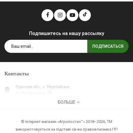
Подпишитесь на нашу рассылку
ПОДПИСАТЬСЯ
Контакты
Одесская обл., с. Нерубайское,
ул. Виноградная, 29.
БОЛЬШЕ
0 (800) 30-30-13
+38 (067) 007-30-13
© Інтернет-магазин «Агропостач™» 2018–2026, ТМ
zakaz@agropostach.ua
використовується на підставі св-ва правовласника ПП