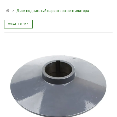
альное
полусинтетическое для
139.00 ₴
АКПП YUKOIL
159.00 ₴
Диск подвижный вариатора вентилятора
319.00 ₴
Купить
399.00 ₴
КАТЕГОРИИ
Купить
Моторное масл
дизельное YUK
Гидротрансмиссионное
849.00 ₴
альное
масло JOHN DEERE
949.00 ₴
5999.00 ₴
Купить
6699.00 ₴