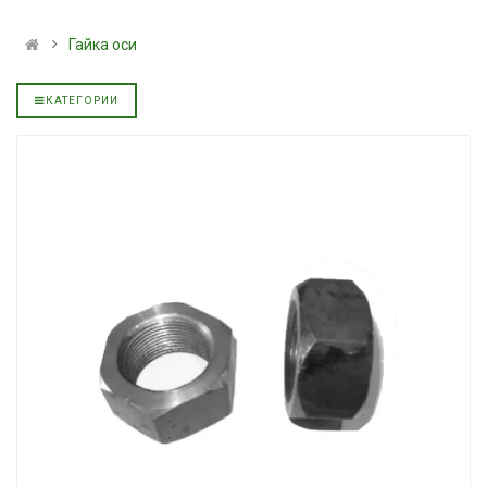
ральное
полусинтетическое для
139.00 ₴
АКПП YUKOIL
159.00 ₴
Гайка оси
319.00 ₴
Купить
399.00 ₴
КАТЕГОРИИ
Купить
Моторное ма
дизельное Y
Гидротрансмиссионное
849.00 ₴
ральное
масло JOHN DEERE
949.00 ₴
5999.00 ₴
Купить
6699.00 ₴