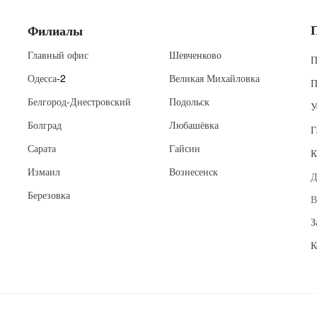
Филиалы
Главный офис
Шевченково
П
Одесса
-2
Великая Михайловка
П
Белгород-Днестровский
Подольск
У
Болград
Любашёвка
Г
Сарата
Гайсин
К
Измаил
Вознесенск
Д
Березовка
В
З
К