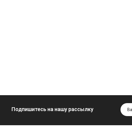
Моторное масло
дизельное
YUKOIL
Трансмиссио
Гидротрансмиссионное
масло
849.00 ₴
масло JOHN
минеральное
949.00 ₴
DEERE
YUKOIL
Купить
5999.00 ₴
1099.00 ₴
6699.00 ₴
1299.00
Купить
Купить
Подпишитесь на нашу рассылку