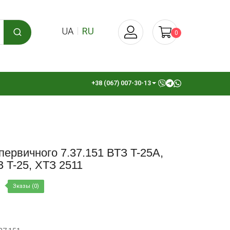
UA
RU
0
+38 (067) 007-30-13
первичного 7.37.151 ВТЗ T-25A,
З T-25, ХТЗ 2511
Зказы (0)