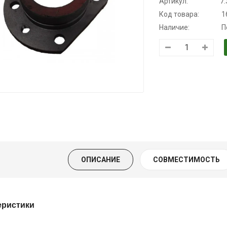
Артикул:
7.
Код товара:
1
Наличие:
П
Трансмиссионное
Моторное масло
Масло
масло
KSM
минеральное
полусинтетическое
Нигрол
139.00 ₴
для АКПП
FROSTTERM
159.00 ₴
YUKOIL
1699.00 ₴
Купить
1899.00
319.00 ₴
399.00 ₴
Купить
ОПИСАНИЕ
СОВМЕСТИМОСТЬ
Купить
еристики