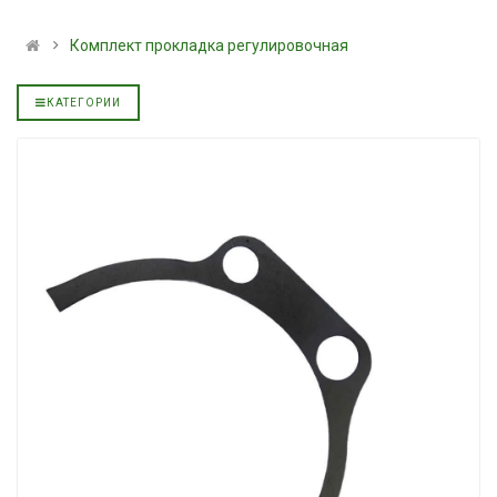
альное
полусинтетическое для
139.00 ₴
АКПП YUKOIL
159.00 ₴
Комплект прокладка регулировочная
319.00 ₴
Купить
399.00 ₴
КАТЕГОРИИ
Купить
Моторное мас
дизельное YU
Гидротрансмиссионное
849.00 ₴
альное
масло JOHN DEERE
949.00 ₴
5999.00 ₴
Купить
6699.00 ₴