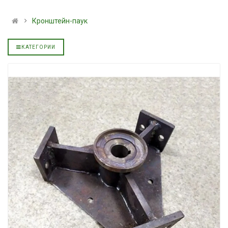
льное
полусинтетическое для
139.00 ₴
АКПП YUKOIL
159.00 ₴
Кронштейн-паук
319.00 ₴
Купить
399.00 ₴
КАТЕГОРИИ
Купить
Моторное масл
дизельное YUK
Гидротрансмиссионное
849.00 ₴
льное
масло JOHN DEERE
949.00 ₴
5999.00 ₴
Купить
6699.00 ₴