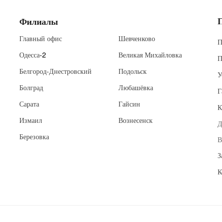
Филиалы
Главный офис
Шевченково
П
Одесса
-2
Великая Михайловка
П
Белгород-Днестровский
Подольск
У
Болград
Любашёвка
Г
Сарата
Гайсин
К
Измаил
Вознесенск
Д
Березовка
В
З
К