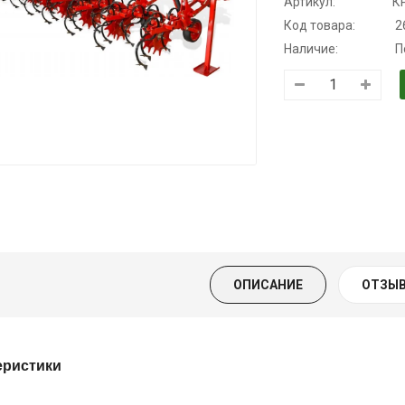
Артикул:
К
Код товара:
2
Наличие:
П
Трансмиссионное
Моторное масло
Масло
масло
KSM
минеральное
полусинтетическое
Нигрол
139.00 ₴
для АКПП
FROSTTERM
159.00 ₴
YUKOIL
1699.00 ₴
Купить
1899.00
319.00 ₴
399.00 ₴
Купить
ОПИСАНИЕ
ОТЗЫВ
Купить
еристики