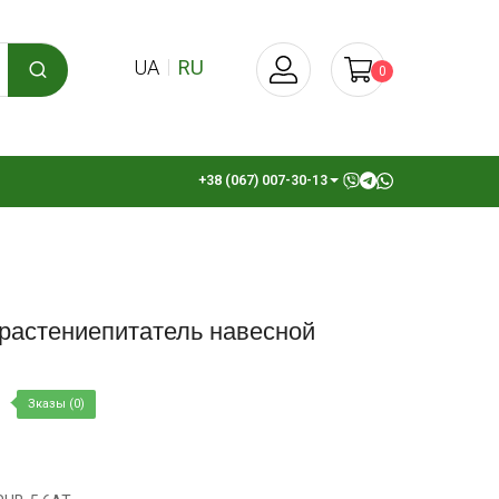
UA
RU
0
+38 (067) 007-30-13
 растениепитатель навесной
Зказы (0)