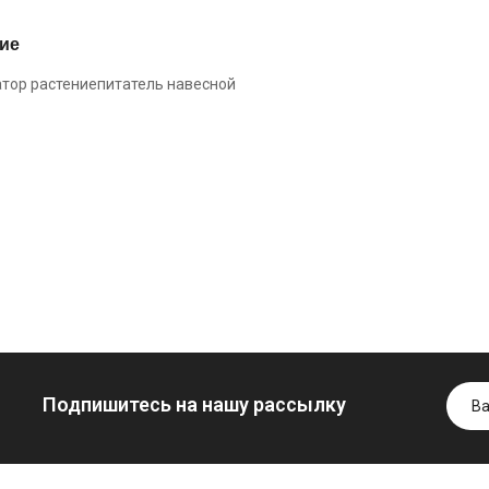
Моторное масло
ие
дизельное
YUKOIL
Трансмиссио
тор растениепитатель навесной
Гидротрансмиссионное
масло
849.00 ₴
масло JOHN
минеральное
949.00 ₴
DEERE
YUKOIL
Купить
5999.00 ₴
1099.00 ₴
6699.00 ₴
1299.00
Купить
Купить
Подпишитесь на нашу рассылку