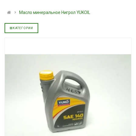
альное
полусинтетическое для
139.00 ₴
АКПП YUKOIL
159.00 ₴
Масло минеральное Нигрол YUKOIL
319.00 ₴
Купить
399.00 ₴
КАТЕГОРИИ
Купить
Моторное масл
дизельное YUK
Гидротрансмиссионное
849.00 ₴
альное
масло JOHN DEERE
949.00 ₴
5999.00 ₴
Купить
6699.00 ₴