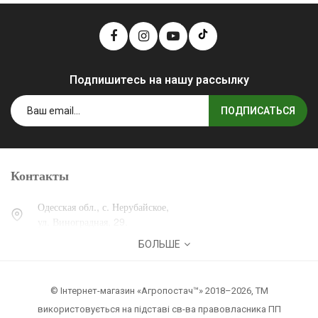
Подпишитесь на нашу рассылку
ПОДПИСАТЬСЯ
Контакты
Одесская обл., с. Нерубайское,
ул. Виноградная, 29.
БОЛЬШЕ
0 (800) 30-30-13
+38 (067) 007-30-13
© Інтернет-магазин «Агропостач™» 2018–2026, ТМ
zakaz@agropostach.ua
використовується на підставі св-ва правовласника ПП