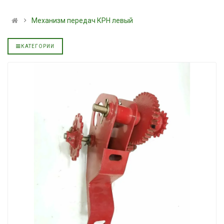
альное
полусинтетическое для
139.00 ₴
АКПП YUKOIL
159.00 ₴
Механизм передач КРН левый
319.00 ₴
Купить
399.00 ₴
КАТЕГОРИИ
Купить
Моторное мас
дизельное YU
Гидротрансмиссионное
849.00 ₴
альное
масло JOHN DEERE
949.00 ₴
5999.00 ₴
Купить
6699.00 ₴