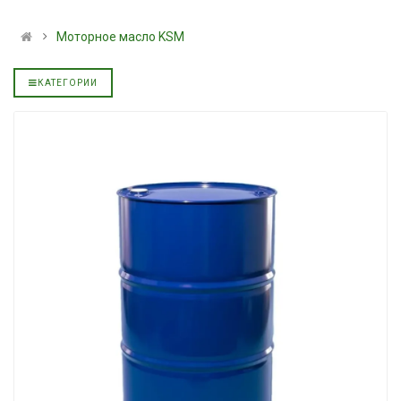
альное
полусинтетическое для
139.00 ₴
АКПП YUKOIL
159.00 ₴
Моторное масло KSM
319.00 ₴
Купить
399.00 ₴
КАТЕГОРИИ
Купить
Моторное мас
дизельное YU
Гидротрансмиссионное
849.00 ₴
альное
масло JOHN DEERE
949.00 ₴
5999.00 ₴
Купить
6699.00 ₴