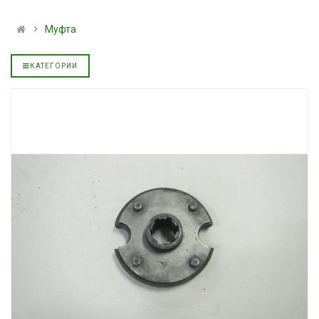
альное
полусинтетическое для
139.00 ₴
АКПП YUKOIL
159.00 ₴
Муфта
319.00 ₴
Купить
399.00 ₴
КАТЕГОРИИ
Купить
Моторное мас
дизельное YUK
Гидротрансмиссионное
849.00 ₴
альное
масло JOHN DEERE
949.00 ₴
5999.00 ₴
Купить
6699.00 ₴