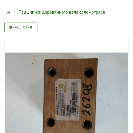
льное
полусинтетическое для
139.00 ₴
АКПП YUKOIL
159.00 ₴
Подшипник деревянного вала соломотряса
319.00 ₴
Купить
399.00 ₴
КАТЕГОРИИ
Купить
Моторное масл
дизельное YUK
Гидротрансмиссионное
849.00 ₴
льное
масло JOHN DEERE
949.00 ₴
5999.00 ₴
Купить
6699.00 ₴