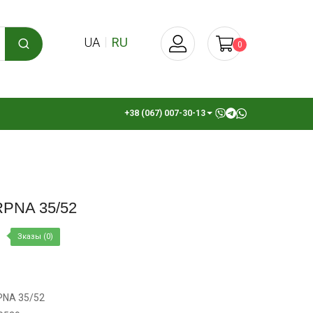
UA
RU
0
+38 (067) 007-30-13
RPNA 35/52
Зказы (0)
PNA 35/52