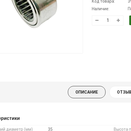
Код товара:
3
Наличие:
П
Трансмиссионное
Моторное масло
Масло
масло
KSM
минеральное
полусинтетическое
Нигрол
139.00 ₴
для АКПП
FROSTTERM
159.00 ₴
YUKOIL
1699.00 ₴
Купить
1899.00
319.00 ₴
399.00 ₴
Купить
ОПИСАНИЕ
ОТЗЫВ
Купить
еристики
ий диаметр (мм)
35
Высота 