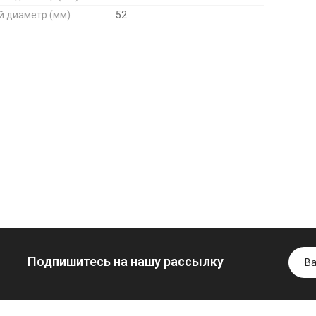
й диаметр (мм)
52
Моторное масло
дизельное
YUKOIL
Трансмиссио
Гидротрансмиссионное
масло
849.00 ₴
масло JOHN
минеральное
949.00 ₴
DEERE
YUKOIL
Купить
5999.00 ₴
1099.00 ₴
6699.00 ₴
1299.00
Купить
Купить
Подпишитесь на нашу рассылку