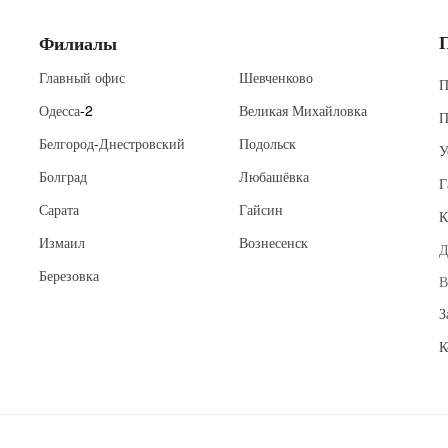
Филиалы
Главный офис
Шевченково
П
Одесса
-2
Великая Михайловка
П
Белгород-Днестровский
Подольск
У
Болград
Любашёвка
Г
Сарата
Гайсин
К
Измаил
Вознесенск
Д
Березовка
В
З
К