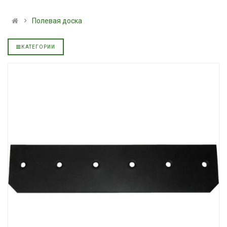
альное
полусинтетическое для
139.00 ₴
АКПП YUKOIL
159.00 ₴
Полевая доска
319.00 ₴
Купить
399.00 ₴
КАТЕГОРИИ
Купить
Моторное мас
дизельное YU
Гидротрансмиссионное
849.00 ₴
альное
масло JOHN DEERE
949.00 ₴
5999.00 ₴
Купить
6699.00 ₴