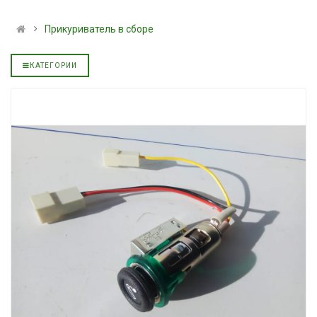
льное
полусинтетическое для
139.00 ₴
АКПП YUKOIL
159.00 ₴
Прикуриватель в сборе
319.00 ₴
Купить
399.00 ₴
КАТЕГОРИИ
Купить
Моторное масл
дизельное YUK
Гидротрансмиссионное
849.00 ₴
льное
масло JOHN DEERE
949.00 ₴
5999.00 ₴
Купить
6699.00 ₴