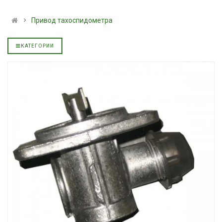
льное
полусинтетическое для
139.00 ₴
АКПП YUKOIL
159.00 ₴
Привод тахоспидометра
319.00 ₴
Купить
399.00 ₴
КАТЕГОРИИ
Купить
Моторное масл
дизельное YUK
Гидротрансмиссионное
849.00 ₴
льное
масло JOHN DEERE
949.00 ₴
5999.00 ₴
Купить
6699.00 ₴