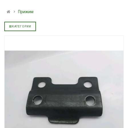
альное
полусинтетическое для
139.00 ₴
АКПП YUKOIL
159.00 ₴
Прижим
319.00 ₴
Купить
399.00 ₴
КАТЕГОРИИ
Купить
Моторное мас
дизельное YU
Гидротрансмиссионное
849.00 ₴
альное
масло JOHN DEERE
949.00 ₴
5999.00 ₴
Купить
6699.00 ₴