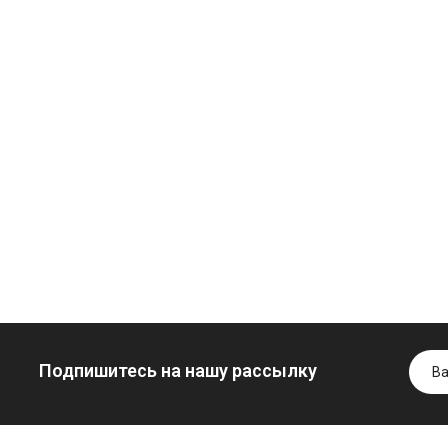
Моторное масло
дизельное
YUKOIL
Трансмиссио
Гидротрансмиссионное
масло
849.00 ₴
масло JOHN
минеральное
949.00 ₴
DEERE
YUKOIL
Купить
5999.00 ₴
1099.00 ₴
6699.00 ₴
1299.00
Купить
Купить
Подпишитесь на нашу рассылку