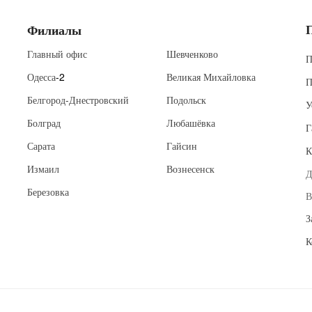
Филиалы
Главный офис
Шевченково
П
Одесса
-2
Великая Михайловка
П
Белгород-Днестровский
Подольск
У
Болград
Любашёвка
Г
Сарата
Гайсин
К
Измаил
Вознесенск
Д
Березовка
В
З
К