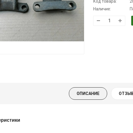
Код товара:
2
Наличие:
П
Трансмиссионное
Моторное масло
Масло
масло
KSM
минеральное
полусинтетическое
Нигрол
139.00 ₴
для АКПП
FROSTTERM
159.00 ₴
YUKOIL
1699.00 ₴
Купить
1899.00
319.00 ₴
399.00 ₴
Купить
ОПИСАНИЕ
ОТЗЫВ
Купить
еристики