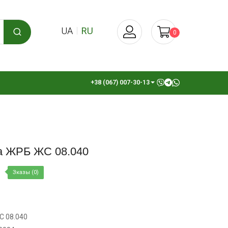
UA
RU
0
+38 (067) 007-30-13
а ЖРБ ЖС 08.040
Зказы (0)
С 08.040