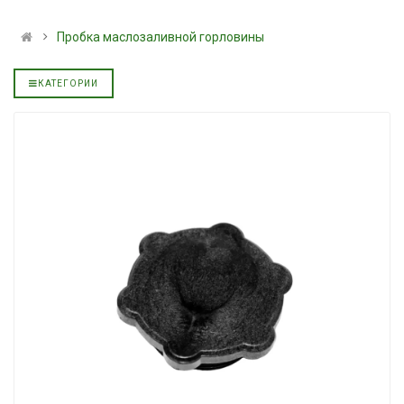
альное
полусинтетическое для
139.00 ₴
АКПП YUKOIL
159.00 ₴
Пробка маслозаливной горловины
319.00 ₴
Купить
399.00 ₴
КАТЕГОРИИ
Купить
Моторное мас
дизельное YU
Гидротрансмиссионное
849.00 ₴
альное
масло JOHN DEERE
949.00 ₴
5999.00 ₴
Купить
6699.00 ₴