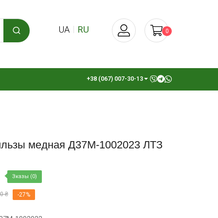
UA
RU
0
+38 (067) 007-30-13
ильзы медная Д37М-1002023 ЛТЗ
Зказы (0)
0 ₴
-27%