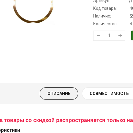
Артикул:
Д
Код товара:
4
Наличие:
Количество:
4
рансмиссионное
Моторное масло
Масло
масло
KSM
минеральное
олусинтетическое
Нигрол
139.00 ₴
для АКПП
FROSTTERM
159.00 ₴
YUKOIL
1699.00 ₴
Купить
1899.00
19.00 ₴
399.00 ₴
Купить
ОПИСАНИЕ
СОВМЕСТИМОСТЬ
Купить
а товары со скидкой распространяется только на
еристики