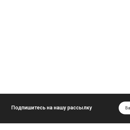
Моторное масло
дизельное
YUKOIL
Трансмиссион
идротрансмиссионное
масло
849.00 ₴
масло JOHN
минеральное
949.00 ₴
DEERE
YUKOIL
Купить
999.00 ₴
1099.00 ₴
6699.00 ₴
1299.00
Купить
Купить
Подпишитесь на нашу рассылку