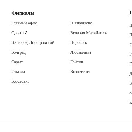
Филиалы
Главный офис
Шевченково
П
Одесса
-2
Великая Михайловка
П
Белгород-Днестровский
Подольск
У
Болград
Любашёвка
Г
Сарата
Гайсин
К
Измаил
Вознесенск
Д
Березовка
В
З
К