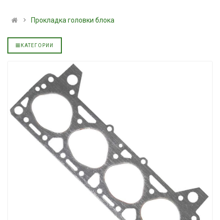
альное
полусинтетическое для
139.00 ₴
АКПП YUKOIL
159.00 ₴
Прокладка головки блока
319.00 ₴
Купить
399.00 ₴
КАТЕГОРИИ
Купить
Моторное мас
дизельное YU
Гидротрансмиссионное
849.00 ₴
альное
масло JOHN DEERE
949.00 ₴
5999.00 ₴
Купить
6699.00 ₴