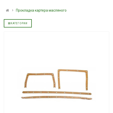
альное
полусинтетическое для
139.00 ₴
АКПП YUKOIL
159.00 ₴
Прокладка картера масляного
319.00 ₴
Купить
399.00 ₴
КАТЕГОРИИ
Купить
Моторное масл
дизельное YUK
Гидротрансмиссионное
849.00 ₴
альное
масло JOHN DEERE
949.00 ₴
5999.00 ₴
Купить
6699.00 ₴