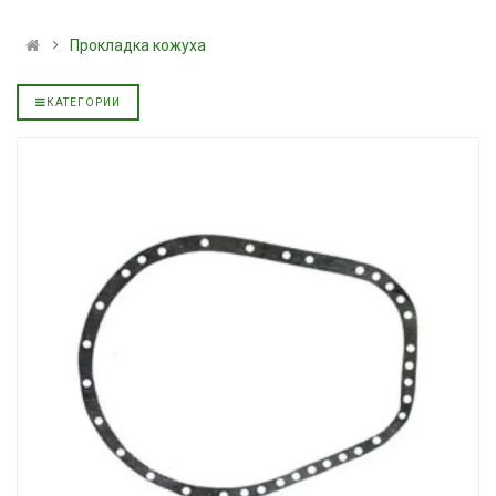
альное
полусинтетическое для
139.00 ₴
АКПП YUKOIL
159.00 ₴
Прокладка кожуха
319.00 ₴
Купить
399.00 ₴
КАТЕГОРИИ
Купить
Моторное мас
дизельное YU
Гидротрансмиссионное
849.00 ₴
альное
масло JOHN DEERE
949.00 ₴
5999.00 ₴
Купить
6699.00 ₴