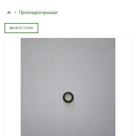
альное
полусинтетическое для
139.00 ₴
АКПП YUKOIL
159.00 ₴
Прокладка крышки
319.00 ₴
Купить
399.00 ₴
КАТЕГОРИИ
Купить
Моторное масл
дизельное YUK
Гидротрансмиссионное
849.00 ₴
альное
масло JOHN DEERE
949.00 ₴
5999.00 ₴
Купить
6699.00 ₴