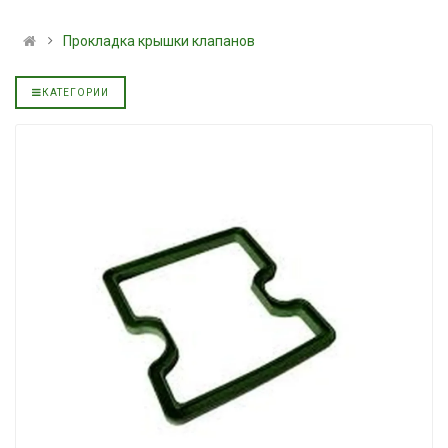
альное
полусинтетическое для
139.00 ₴
АКПП YUKOIL
159.00 ₴
Прокладка крышки клапанов
319.00 ₴
Купить
399.00 ₴
КАТЕГОРИИ
Купить
Моторное мас
дизельное YUK
Гидротрансмиссионное
849.00 ₴
альное
масло JOHN DEERE
949.00 ₴
5999.00 ₴
Купить
6699.00 ₴