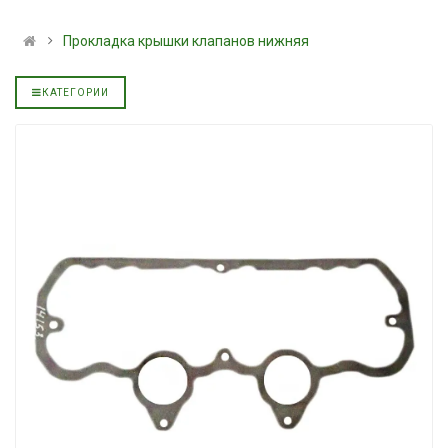
льное
полусинтетическое для
139.00 ₴
АКПП YUKOIL
159.00 ₴
Прокладка крышки клапанов нижняя
319.00 ₴
Купить
399.00 ₴
КАТЕГОРИИ
Купить
Масло минерал
Нигрол FROST
Гидротрансмиссионное
1699.00 ₴
льное
масло JOHN DEERE
1899.00 ₴
5999.00 ₴
Купить
6699.00 ₴