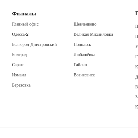
Филиалы
Главный офис
Шевченково
П
Одесса
-2
Великая Михайловка
П
Белгород-Днестровский
Подольск
У
Болград
Любашёвка
Г
Сарата
Гайсин
К
Измаил
Вознесенск
Д
Березовка
В
З
К