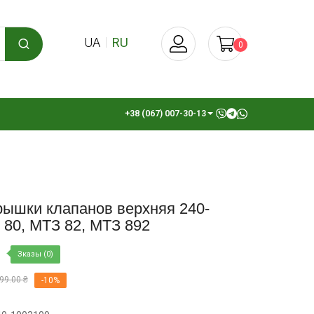
UA
RU
0
+38 (067) 007-30-13
рышки клапанов верхняя 240-
 80, МТЗ 82, МТЗ 892
Зказы (0)
99.00 ₴
-10%