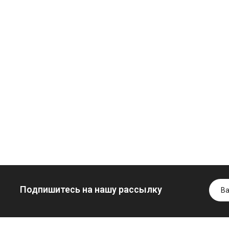
Моторное масло
дизельное
YUKOIL
Трансмиссио
Гидротрансмиссионное
масло
849.00 ₴
масло JOHN
минеральное
949.00 ₴
DEERE
YUKOIL
Купить
5999.00 ₴
1099.00 ₴
6699.00 ₴
1299.0
Купить
Купить
Подпишитесь на нашу рассылку