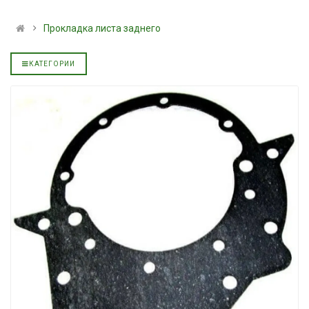
льное
полусинтетическое для
139.00 ₴
АКПП YUKOIL
159.00 ₴
Прокладка листа заднего
319.00 ₴
Купить
399.00 ₴
КАТЕГОРИИ
Купить
Масло минерал
Нигрол FROST
Гидротрансмиссионное
1699.00 ₴
льное
масло JOHN DEERE
1899.00 ₴
5999.00 ₴
Купить
6699.00 ₴