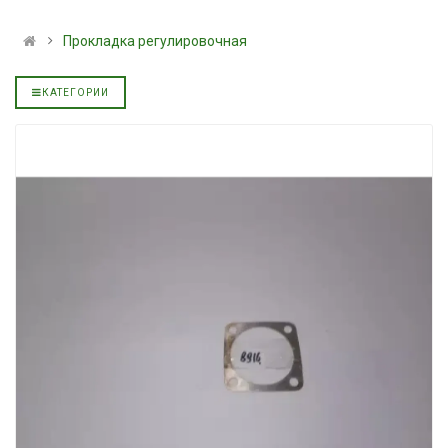
льное
полусинтетическое для
139.00 ₴
АКПП YUKOIL
159.00 ₴
Прокладка регулировочная
319.00 ₴
Купить
399.00 ₴
КАТЕГОРИИ
Купить
Моторное масл
дизельное YUK
Гидротрансмиссионное
849.00 ₴
льное
масло JOHN DEERE
949.00 ₴
5999.00 ₴
Купить
6699.00 ₴