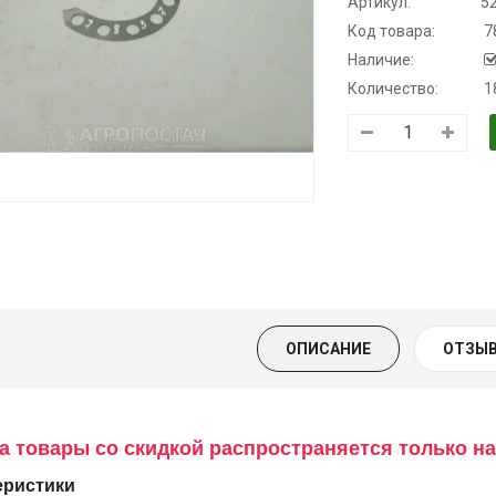
Артикул:
5
Код товара:
7
Наличие:
Количество:
1
Трансмиссионное
Моторное масло
Масло
масло
KSM
минеральное
полусинтетическое
Нигрол
139.00 ₴
для АКПП
FROSTTERM
159.00 ₴
YUKOIL
1699.00 ₴
Купить
1899.00
19.00 ₴
399.00 ₴
Купить
ОПИСАНИЕ
ОТЗЫВ
Купить
а товары со скидкой распространяется только на
еристики