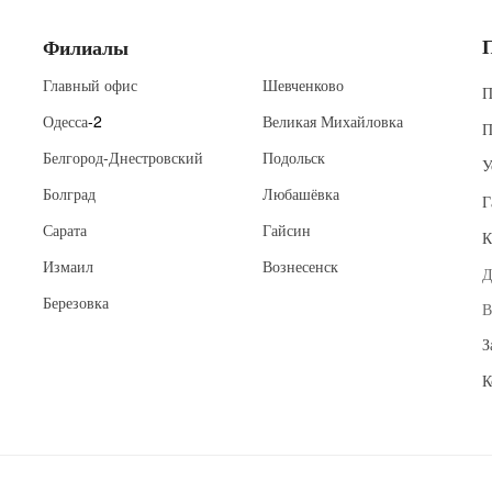
Филиалы
Главный офис
Шевченково
П
Одесса
-2
Великая Михайловка
П
Белгород-Днестровский
Подольск
У
Болград
Любашёвка
Г
Сарата
Гайсин
К
Измаил
Вознесенск
Д
Березовка
В
З
К