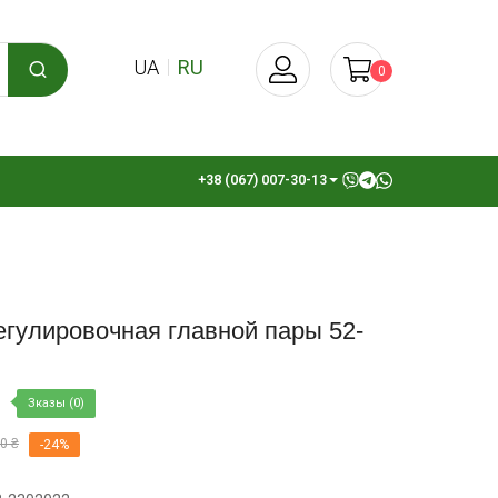
UA
RU
0
+38 (067) 007-30-13
егулировочная главной пары 52-
Зказы (0)
0 ₴
-24%