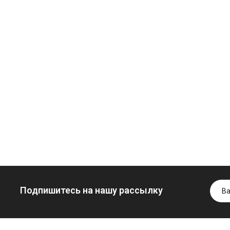
Моторное масло
дизельное
YUKOIL
Трансмиссио
Гидротрансмиссионное
масло
849.00 ₴
масло JOHN
минеральное
949.00 ₴
DEERE
YUKOIL
Купить
5999.00 ₴
1099.00 ₴
6699.00 ₴
1299.00
Купить
Купить
Подпишитесь на нашу рассылку