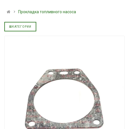
альное
полусинтетическое для
139.00 ₴
АКПП YUKOIL
159.00 ₴
Прокладка топливного насоса
319.00 ₴
Купить
399.00 ₴
КАТЕГОРИИ
Купить
Моторное мас
дизельное YUK
Гидротрансмиссионное
849.00 ₴
альное
масло JOHN DEERE
949.00 ₴
5999.00 ₴
Купить
6699.00 ₴