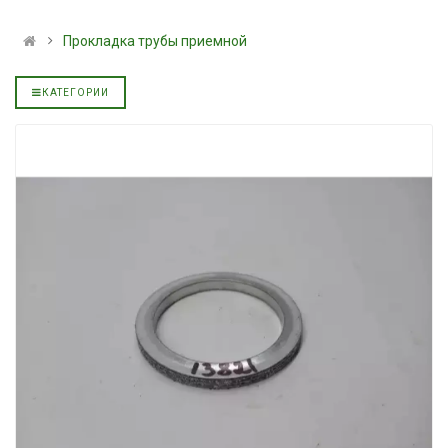
альное
полусинтетическое для
139.00 ₴
АКПП YUKOIL
159.00 ₴
Прокладка трубы приемной
319.00 ₴
Купить
399.00 ₴
КАТЕГОРИИ
Купить
Моторное мас
дизельное YUK
Гидротрансмиссионное
849.00 ₴
альное
масло JOHN DEERE
949.00 ₴
5999.00 ₴
Купить
6699.00 ₴