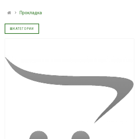
льное
полусинтетическое для
139.00 ₴
АКПП YUKOIL
159.00 ₴
Прокладка
319.00 ₴
Купить
399.00 ₴
КАТЕГОРИИ
Купить
Моторное масл
дизельное YUK
Гидротрансмиссионное
849.00 ₴
льное
масло JOHN DEERE
949.00 ₴
5999.00 ₴
Купить
6699.00 ₴