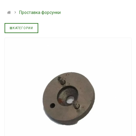
альное
полусинтетическое для
139.00 ₴
АКПП YUKOIL
159.00 ₴
Проставка форсунки
319.00 ₴
Купить
399.00 ₴
КАТЕГОРИИ
Купить
Масло минера
Нигрол FROS
Гидротрансмиссионное
1699.00 ₴
альное
масло JOHN DEERE
1899.00 
5999.00 ₴
Купить
6699.00 ₴