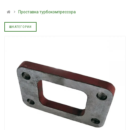
альное
полусинтетическое для
139.00 ₴
АКПП YUKOIL
159.00 ₴
Проставка турбокомпрессора
319.00 ₴
Купить
399.00 ₴
КАТЕГОРИИ
Купить
Моторное мас
дизельное YU
Гидротрансмиссионное
849.00 ₴
альное
масло JOHN DEERE
949.00 ₴
5999.00 ₴
Купить
6699.00 ₴