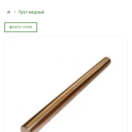
ральное
полусинтетическое для
139.00 ₴
АКПП YUKOIL
159.00 ₴
Прут медный
319.00 ₴
Купить
399.00 ₴
КАТЕГОРИИ
Купить
Моторное ма
дизельное Y
Гидротрансмиссионное
849.00 ₴
ральное
масло JOHN DEERE
949.00 ₴
5999.00 ₴
Купить
6699.00 ₴