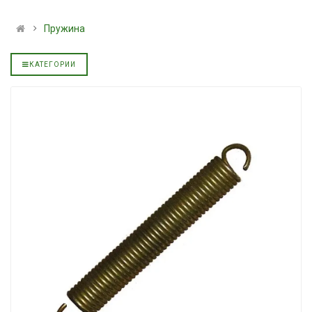
альное
полусинтетическое для
139.00 ₴
АКПП YUKOIL
159.00 ₴
Пружина
319.00 ₴
Купить
399.00 ₴
КАТЕГОРИИ
Купить
Моторное масл
дизельное YUK
Гидротрансмиссионное
849.00 ₴
альное
масло JOHN DEERE
949.00 ₴
5999.00 ₴
Купить
6699.00 ₴