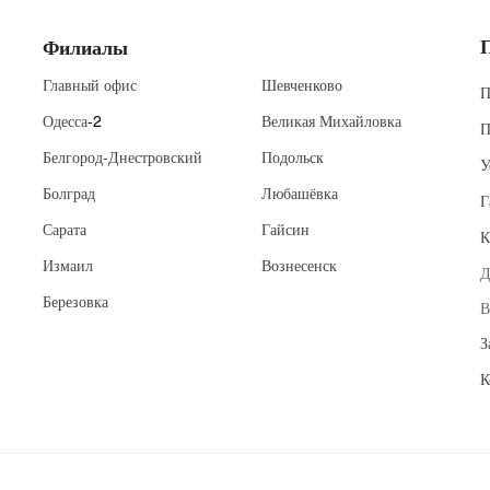
Филиалы
Главный офис
Шевченково
П
Одесса
-2
Великая Михайловка
П
Белгород-Днестровский
Подольск
У
Болград
Любашёвка
Г
Сарата
Гайсин
К
Измаил
Вознесенск
Д
Березовка
В
З
К