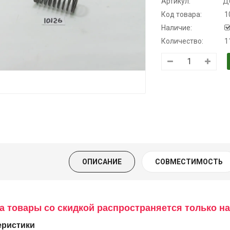
Артикул:
Д
Код товара:
1
Наличие:
Количество:
1
Трансмиссионное
Моторное масло
Масло
масло
KSM
минеральное
полусинтетическое
Нигрол
139.00 ₴
для АКПП
FROSTTERM
159.00 ₴
YUKOIL
1699.00 ₴
Купить
1899.0
319.00 ₴
399.00 ₴
Купить
ОПИСАНИЕ
СОВМЕСТИМОСТЬ
Купить
а товары со скидкой распространяется только на
еристики