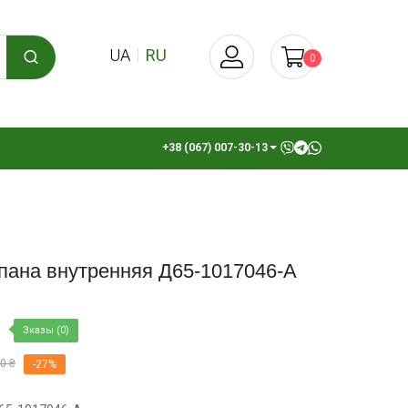
UA
RU
0
+38 (067) 007-30-13
пана внутренняя Д65-1017046-А
Зказы (0)
0 ₴
-27%