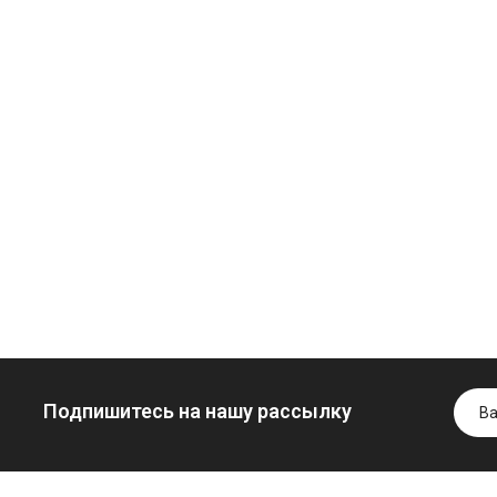
Моторное масло
дизельное
YUKOIL
Трансмиссио
Гидротрансмиссионное
масло
849.00 ₴
масло JOHN
минеральное
949.00 ₴
DEERE
YUKOIL
Купить
5999.00 ₴
1099.00 ₴
6699.00 ₴
1299.0
Купить
Купить
Подпишитесь на нашу рассылку