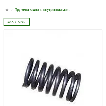
альное
полусинтетическое для
139.00 ₴
АКПП YUKOIL
159.00 ₴
Пружина клапана внутренняя малая
319.00 ₴
Купить
399.00 ₴
КАТЕГОРИИ
Купить
Моторное мас
дизельное YU
Гидротрансмиссионное
849.00 ₴
альное
масло JOHN DEERE
949.00 ₴
5999.00 ₴
Купить
6699.00 ₴