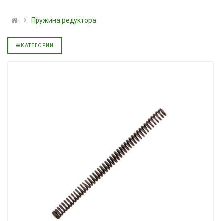
альное
полусинтетическое для
139.00 ₴
АКПП YUKOIL
159.00 ₴
Пружина редуктора
319.00 ₴
Купить
399.00 ₴
КАТЕГОРИИ
Купить
Масло минера
Нигрол FROS
Гидротрансмиссионное
1699.00 ₴
альное
масло JOHN DEERE
1899.00 
5999.00 ₴
Купить
6699.00 ₴