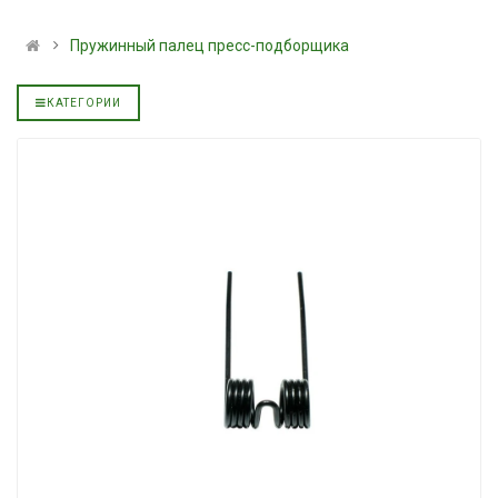
льное
полусинтетическое для
139.00 ₴
АКПП YUKOIL
159.00 ₴
Пружинный палец пресс-подборщика
319.00 ₴
Купить
399.00 ₴
КАТЕГОРИИ
Купить
Моторное масл
дизельное YUK
Гидротрансмиссионное
849.00 ₴
льное
масло JOHN DEERE
949.00 ₴
5999.00 ₴
Купить
6699.00 ₴