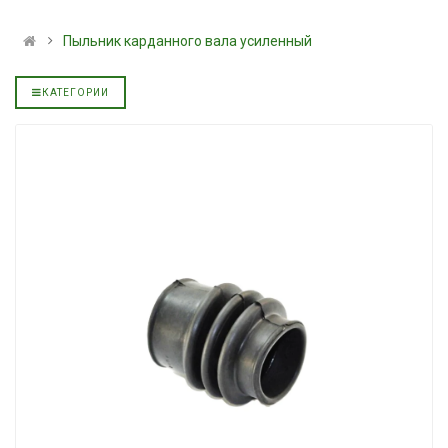
альное
полусинтетическое для
139.00 ₴
АКПП YUKOIL
159.00 ₴
Пыльник карданного вала усиленный
319.00 ₴
Купить
399.00 ₴
КАТЕГОРИИ
Купить
Моторное мас
дизельное YU
Гидротрансмиссионное
849.00 ₴
альное
масло JOHN DEERE
949.00 ₴
5999.00 ₴
Купить
6699.00 ₴