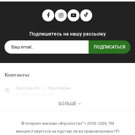
Подпишитесь на нашу рассылку
ПОДПИСАТЬСЯ
Контакты
Одесская обл., с. Нерубайское,
ул. Виноградная, 29.
БОЛЬШЕ
0 (800) 30-30-13
+38 (067) 007-30-13
© Інтернет-магазин «Агропостач™» 2018–2026, ТМ
zakaz@agropostach.ua
використовується на підставі св-ва правовласника ПП