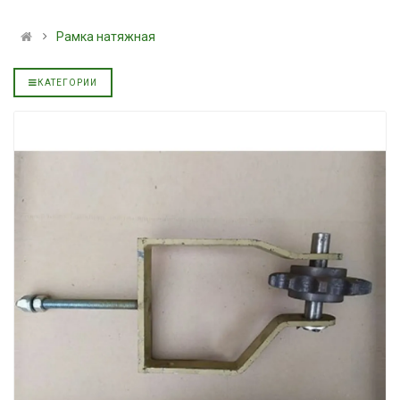
альное
полусинтетическое для
139.00 ₴
АКПП YUKOIL
159.00 ₴
Рамка натяжная
319.00 ₴
Купить
399.00 ₴
КАТЕГОРИИ
Купить
Масло минера
Нигрол FROS
Гидротрансмиссионное
1699.00 ₴
альное
масло JOHN DEERE
1899.00 
5999.00 ₴
Купить
6699.00 ₴