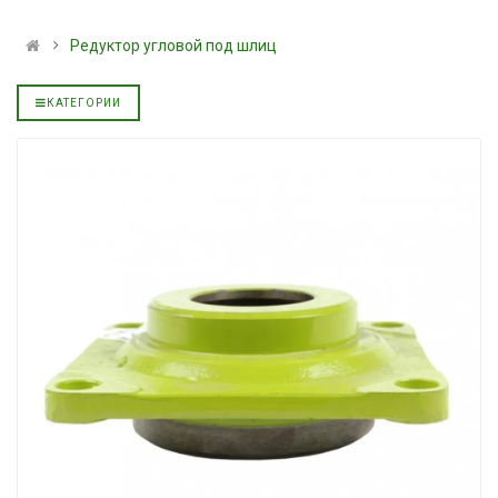
альное
полусинтетическое для
139.00 ₴
АКПП YUKOIL
159.00 ₴
Редуктор угловой под шлиц
319.00 ₴
Купить
399.00 ₴
КАТЕГОРИИ
Купить
Моторное мас
дизельное YUK
Гидротрансмиссионное
849.00 ₴
альное
масло JOHN DEERE
949.00 ₴
5999.00 ₴
Купить
6699.00 ₴