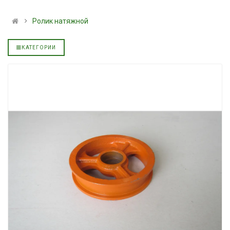
альное
полусинтетическое для
139.00 ₴
АКПП YUKOIL
159.00 ₴
Ролик натяжной
319.00 ₴
Купить
399.00 ₴
КАТЕГОРИИ
Купить
Моторное мас
дизельное YU
Гидротрансмиссионное
849.00 ₴
альное
масло JOHN DEERE
949.00 ₴
5999.00 ₴
Купить
6699.00 ₴