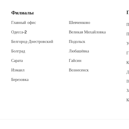
Филиалы
Главный офис
Шевченково
П
Одесса
-2
Великая Михайловка
П
Белгород-Днестровский
Подольск
У
Болград
Любашёвка
Г
Сарата
Гайсин
К
Измаил
Вознесенск
Д
Березовка
В
З
К