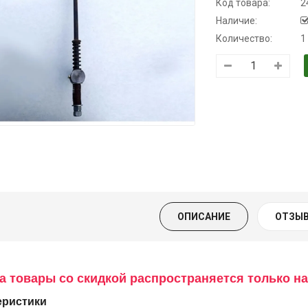
Код товара:
2
Наличие:
Количество:
1
Трансмиссионное
Моторное масло
Масло
масло
KSM
минеральное
полусинтетическое
Нигрол
139.00 ₴
для АКПП
FROSTTERM
159.00 ₴
YUKOIL
1699.00 ₴
Купить
1899.00
19.00 ₴
399.00 ₴
Купить
ОПИСАНИЕ
ОТЗЫВ
Купить
а товары со скидкой распространяется только на
еристики