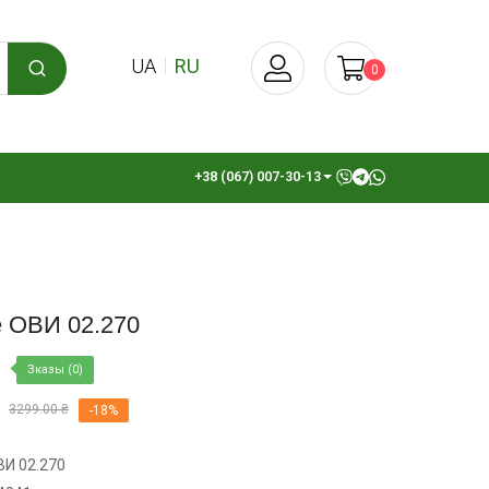
UA
RU
0
+38 (067) 007-30-13
е ОВИ 02.270
Зказы (0)
3299.00 ₴
-18%
ВИ 02.270