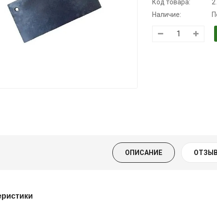
Код товара:
2
Наличие:
П
Трансмиссионное
Моторное масло
Масло
масло
KSM
минеральное
полусинтетическое
Нигрол
139.00 ₴
для АКПП
FROSTTERM
159.00 ₴
YUKOIL
1699.00 ₴
Купить
1899.00
319.00 ₴
399.00 ₴
Купить
ОПИСАНИЕ
ОТЗЫВ
Купить
еристики