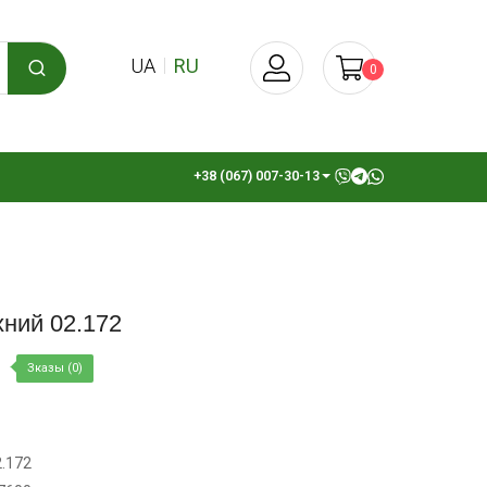
UA
RU
0
+38 (067) 007-30-13
хний 02.172
Зказы (0)
2.172