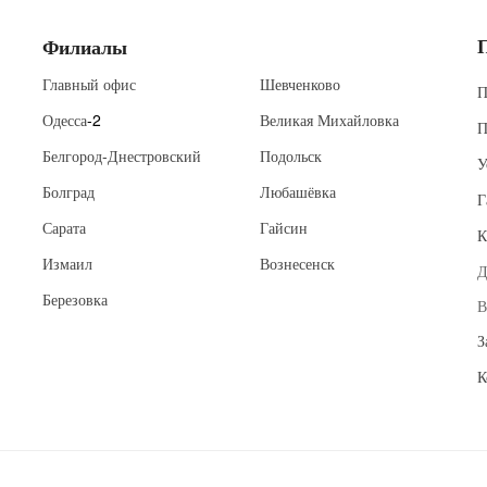
Филиалы
Главный офис
Шевченково
П
Одесса
-2
Великая Михайловка
П
Белгород-Днестровский
Подольск
У
Болград
Любашёвка
Г
Сарата
Гайсин
К
Измаил
Вознесенск
Д
Березовка
В
З
К