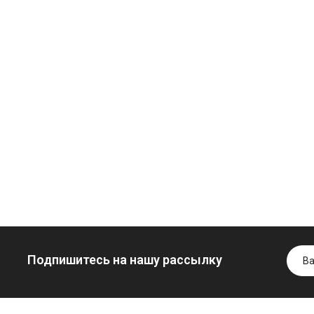
Моторное масло
дизельное
YUKOIL
Трансмиссио
Гидротрансмиссионное
масло
849.00 ₴
масло JOHN
минеральное
949.00 ₴
DEERE
YUKOIL
Купить
5999.00 ₴
1099.00 ₴
6699.00 ₴
1299.00
Купить
Купить
Подпишитесь на нашу рассылку