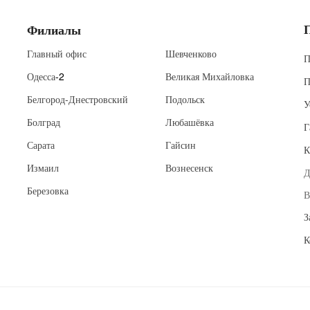
Филиалы
Главный офис
Шевченково
П
Одесса
-2
Великая Михайловка
П
Белгород-Днестровский
Подольск
У
Болград
Любашёвка
Г
Сарата
Гайсин
К
Измаил
Вознесенск
Д
Березовка
В
З
К