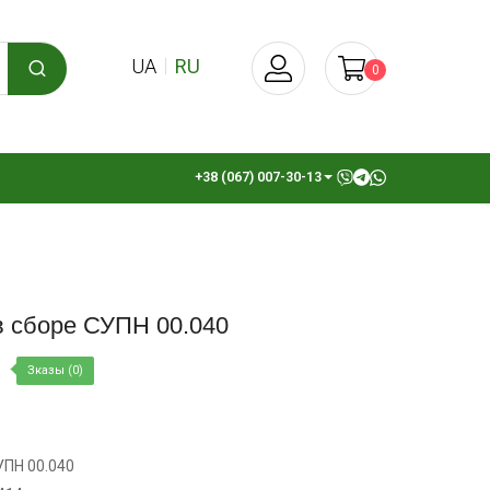
UA
RU
0
+38 (067) 007-30-13
в сборе СУПН 00.040
Зказы (0)
УПН 00.040