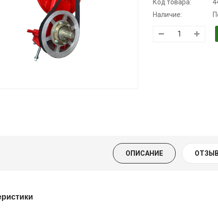
Код товара:
4
Наличие:
П
Трансмиссионное
Моторное масло
Масло
масло
KSM
минеральное
полусинтетическое
Нигрол
139.00 ₴
для АКПП
FROSTTERM
159.00 ₴
YUKOIL
1699.00 ₴
Купить
1899.00
319.00 ₴
399.00 ₴
Купить
ОПИСАНИЕ
ОТЗЫВ
Купить
еристики