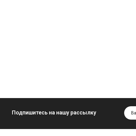
Моторное масло
дизельное
YUKOIL
Трансмиссио
Гидротрансмиссионное
масло
849.00 ₴
масло JOHN
минеральное
949.00 ₴
DEERE
YUKOIL
Купить
5999.00 ₴
1099.00 ₴
6699.00 ₴
1299.00
Купить
Купить
Подпишитесь на нашу рассылку